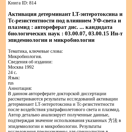
Книга ID: 814
Активация детерминант LT-энтеротоксина и
Тс-резистентности под влиянием УФ-света и
плазмид : автореферат дис. ... кандидата
биологических наук : 03.00.07, 03.00.15 Ин-т
эпидемиологии и микробиологии
Тематика, ключевые слова:
Микробиология.
Сведения об издании:
Москва 1992
24 с.
Язык:
rus
Аннотация:
В данном автореферате докторской диссертации
рассматриваются результаты исследований активации
детерминант LT-энтеротоксина и Тс-резистентности
после воздействия ультрафиолетового света и плазмид.
Автор детально анализирует полученные данные,
подтверждая значение использования указанных 方法 в
эпидемиологии и микробиологии. Результаты
исследования предназначены для специалистов в