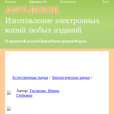
Помощь
Корзина ( 0 )
Регистрация
Вход
ANY-BOOK
Изготовление электронных
копий любых изданий
О проекте
Каталог
Поиск
Регистрация
Форум
Естественные науки
/
Биологические науки
/
Автор:
Тиганова, Ирина
Глебовна