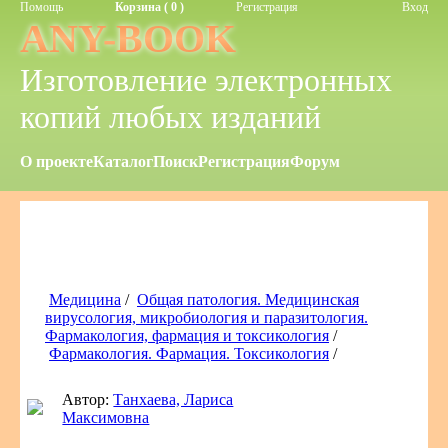
Помощь
Корзина ( 0 )
Регистрация
Вход
ANY-BOOK
Изготовление электронных
копий любых изданий
О проекте
Каталог
Поиск
Регистрация
Форум
Медицина
/
Общая патология. Медицинская
вирусология, микробиология и паразитология.
Фармакология, фармация и токсикология
/
Фармакология. Фармация. Токсикология
/
Автор:
Танхаева, Лариса
Максимовна