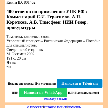
Книга ID: 801462
400 ответов по применению УПК РФ :
Комментарий С.И. Герасимов, А.П.
Коротков, А.В. Тимофеев; НИИ Генер.
прокуратуры
Тематика, ключевые слова:
Уголовный процесс -- Российская Федерация -- Пособие
для специалистов.
Сведения об издании:
М. Экзамен 2002
191 с. 20 см
Язык:
rus
Написать в Telegram
Цена не определена.
Для уточнения:
Написать в WhatsApp
ИЛИ
ИЛИ
Написать на email
info@any-book.ru
о проекте
|
каталог
|
поиск
|
помощь