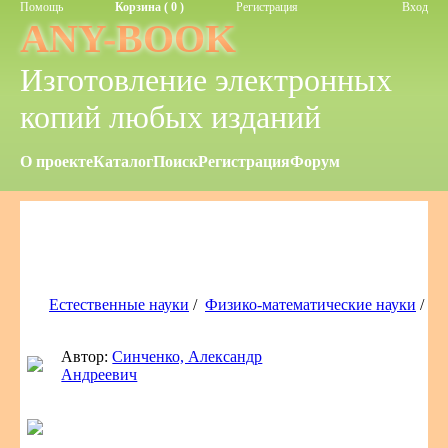
Помощь
Корзина ( 0 )
Регистрация
Вход
ANY-BOOK
Изготовление электронных
копий любых изданий
О проекте
Каталог
Поиск
Регистрация
Форум
Естественные науки
/
Физико-математические науки
/
Автор:
Синченко, Александр
Андреевич