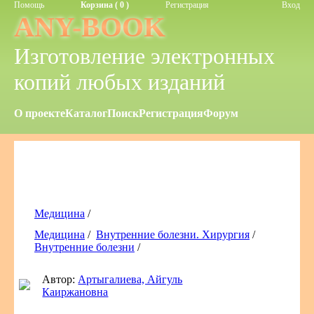
Помощь
Корзина ( 0 )
Регистрация
Вход
ANY-BOOK
Изготовление электронных
копий любых изданий
О проекте
Каталог
Поиск
Регистрация
Форум
Медицина
/
Медицина
/
Внутренние болезни. Хирургия
/
Внутренние болезни
/
Автор:
Артыгалиева, Айгуль
Каиржановна