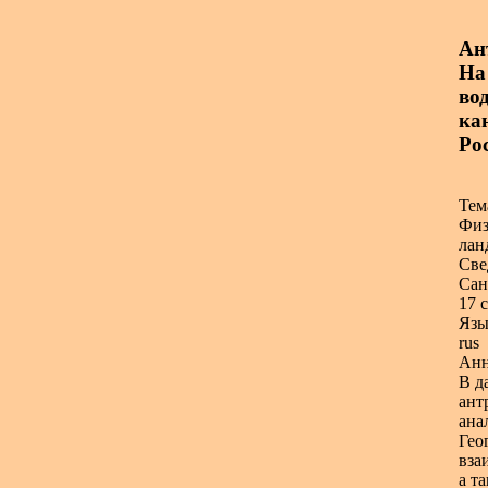
Ан
На
вод
ка
Рос
Тем
Физ
лан
Све
Сан
17 с
Язы
rus
Анн
В д
ант
ана
Гео
вза
а т