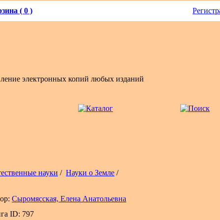
зина ( 0 )
Регистр
вление электронных копий любых изданий
тественные науки
/
Науки о Земле
/
ор:
Сыромясская, Елена Анатольевна
га ID: 797