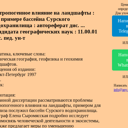
Цена
опреде
тропогенное влияние на ландшафты :
Для уточ
 примере бассейна Сурского
Напи
охранилища : автореферат дис. ...
ндидата географических наук : 11.00.01
Tele
. пед. ун-т
ИЛ
атика, ключевые слова:
Напи
ическая география, геофизика и геохимия
дшафтов.
What
дения об издании:
кт-Петербург 1997
ИЛ
.
к:
Написать 
info@any-
отация:
анной диссертации рассматриваются проблемы
ропогенного влияния на ландшафты, примером для
лиза послужил бассейн Сурского водохранилища.
граф Елена Сыромясская подробно исследует
имосвязь человеческой деятельности и экосистемы,
акже предлагает меры по уменьшению