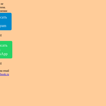
 не
лена.
нения:
сать
в
gram
И
сать
в
sApp
И
на email
book.ru