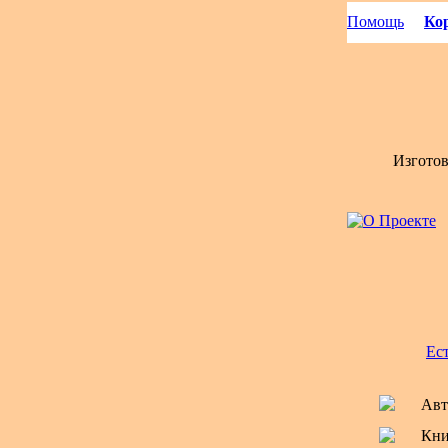
Помощь
Кор
Изгото
Ес
Авт
Кни