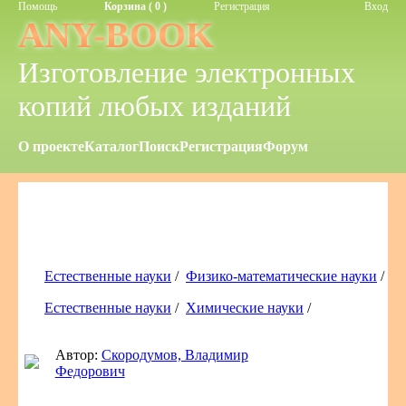
Помощь
Корзина ( 0 )
Регистрация
Вход
ANY-BOOK
Изготовление электронных
копий любых изданий
О проекте
Каталог
Поиск
Регистрация
Форум
Естественные науки
/
Физико-математические науки
/
Естественные науки
/
Химические науки
/
Автор:
Скородумов, Владимир
Федорович