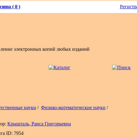
зина ( 0 )
Регистр
вление электронных копий любых изданий
тественные науки
/
Физико-математические науки
/
ор:
Крышталь, Раиса Григорьевна
га ID: 7954