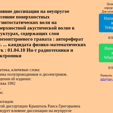
Цена
опреде
ияние диссипации на неупругое
Для уточ
ссеяние поверхностных
Напи
гнитостатических волн на
верхностной акустической волне в
Tele
руктурах, содержащих слои
ИЛ
лезоиттриевого граната : автореферат
с. ... кандидата физико-математических
Напи
ук : 01.04.10 Ин-т радиотехники и
ектроники
What
ИЛ
атика, ключевые слова:
ика полупроводников и диэлектриков.
Написать 
дения об издании:
info@any-
ква 1992
.
к:
отация:
той диссертации Крышталь Раиса Григорьевна
ледует влияние диссипации на неупругое