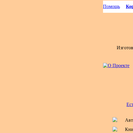
Помощь
Кор
Изгото
Ес
Авт
Кни