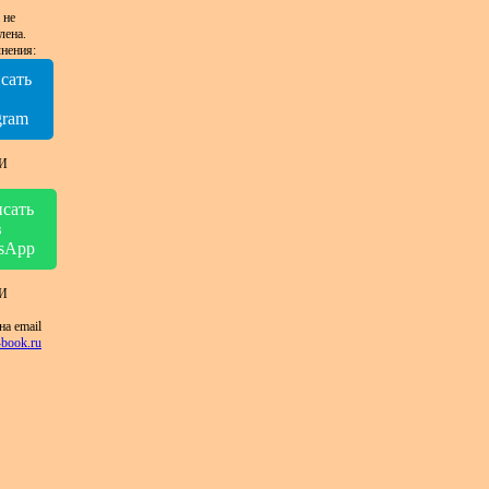
 не
лена.
нения:
сать
в
gram
И
сать
в
sApp
И
на email
book.ru