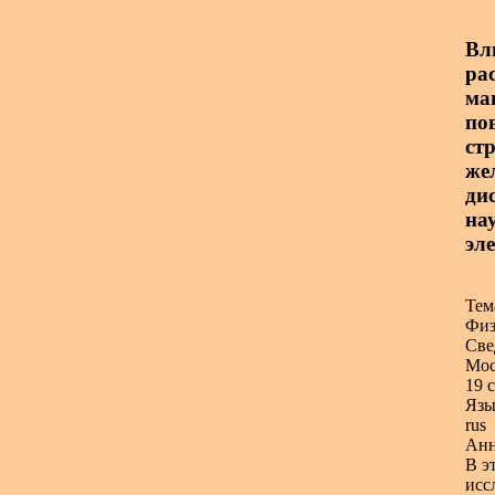
Вл
ра
ма
по
ст
же
ди
на
эл
Тем
Физ
Све
Мос
19 с
Язы
rus
Анн
В э
исс