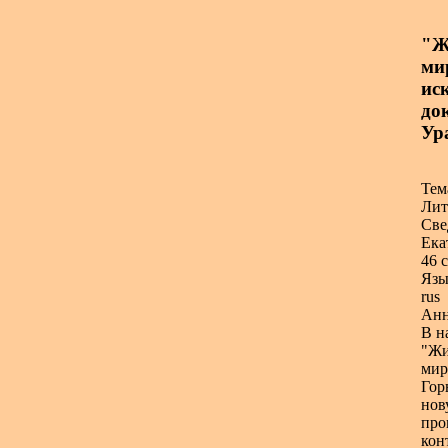
"Ж
ми
иск
до
Ура
Тем
Лит
Све
Ека
46 с
Язы
rus
Анн
В н
"Жи
мир
Гор
нов
про
кон