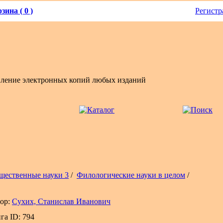
зина ( 0 )
Регистр
вление электронных копий любых изданий
щественные науки 3
/
Филологические науки в целом
/
ор:
Сухих, Станислав Иванович
га ID: 794