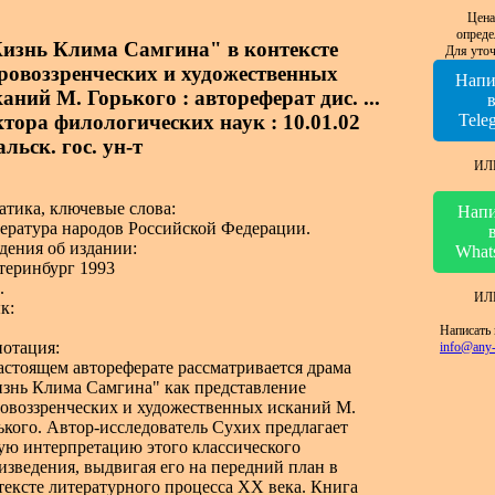
Цена
опреде
изнь Клима Самгина" в контексте
Для уточ
ровоззренческих и художественных
Напи
аний М. Горького : автореферат дис. ...
ктора филологических наук : 10.01.02
Tele
льск. гос. ун-т
ИЛ
атика, ключевые слова:
Напи
ература народов Российской Федерации.
дения об издании:
What
теринбург 1993
.
ИЛ
к:
Написать 
отация:
info@any-
астоящем автореферате рассматривается драма
знь Клима Самгина" как представление
овоззренческих и художественных исканий М.
ького. Автор-исследователь Сухих предлагает
ую интерпретацию этого классического
изведения, выдвигая его на передний план в
тексте литературного процесса XX века. Книга