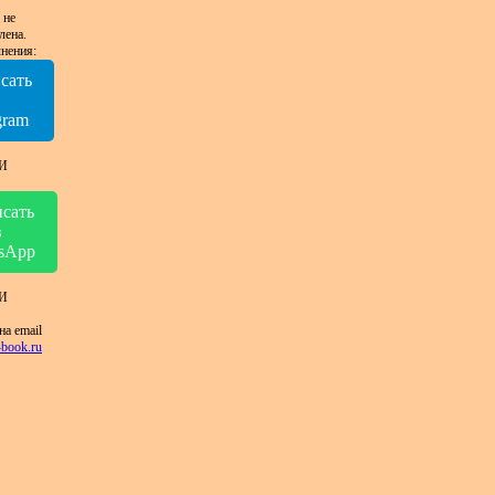
 не
лена.
нения:
сать
в
gram
И
сать
в
sApp
И
на email
book.ru