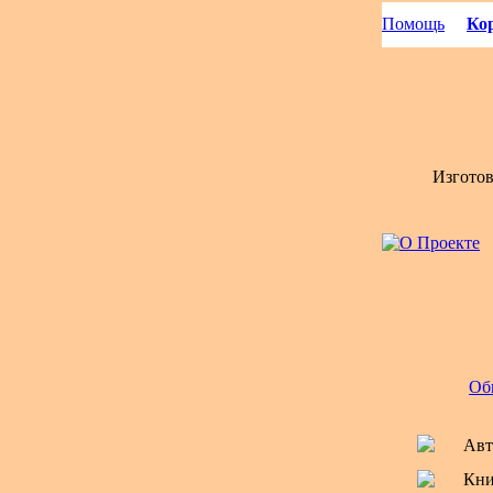
Помощь
Кор
Изгото
Об
Авт
Кни