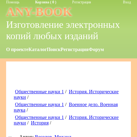
Помощь
Корзина ( 0 )
Регистрация
Вход
ANY-BOOK
Изготовление электронных
копий любых изданий
О проекте
Каталог
Поиск
Регистрация
Форум
Общественные науки 1
/
История. Исторические
науки
/
Общественные науки 1
/
Военное дело. Военная
наука
/
Общественные науки 1
/
История. Исторические
науки
/
История
/
Автор:
Веселов, Михаил