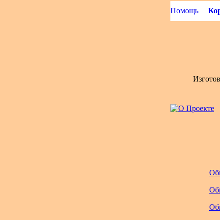
Помощь
Кор
Изгото
Об
Об
Об