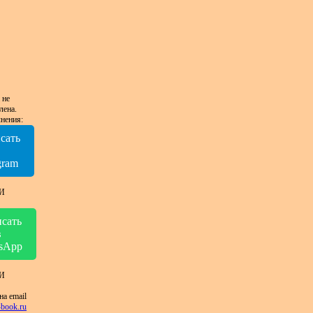
 не
лена.
нения:
сать
в
gram
И
сать
в
sApp
И
на email
book.ru