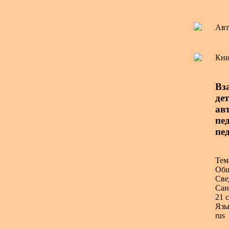
Авт
Кни
Вз
де
авт
пед
пед
Тем
Общ
Све
Сан
21 с
Язы
rus