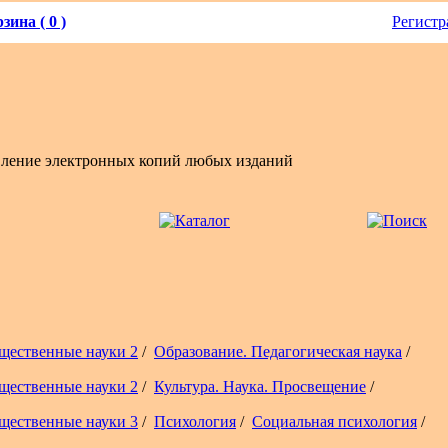
зина ( 0 )
Регистр
вление электронных копий любых изданий
щественные науки 2
/
Образование. Педагогическая наука
/
щественные науки 2
/
Культура. Наука. Просвещение
/
щественные науки 3
/
Психология
/
Социальная психология
/