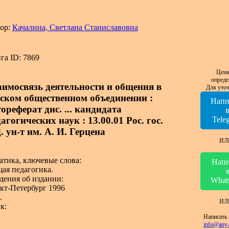
ор:
Качалина, Светлана Станиславовна
га ID: 7869
Цена
опреде
аимосвязь деятельности и общения в
Для уточ
тском общественном объединении :
Напи
ореферат дис. ... кандидата
агогических наук : 13.00.01 Рос. гос.
Tele
. ун-т им. А. И. Герцена
ИЛ
атика, ключевые слова:
Напи
ая педагогика.
дения об издании:
What
кт-Петербург 1996
.
ИЛ
к:
Написать 
info@any-