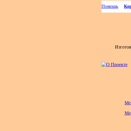
Помощь
Кор
Изгото
Ме
Ме