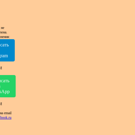
 не
лена.
нения:
сать
в
gram
И
сать
в
sApp
И
на email
book.ru