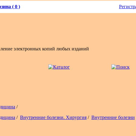
зина ( 0 )
Регистр
вление электронных копий любых изданий
дицина
/
дицина
/
Внутренние болезни. Хирургия
/
Внутренние болезни