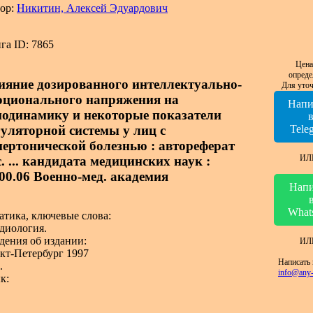
ор:
Никитин, Алексей Эдуардович
га ID: 7865
Цена
опреде
ияние дозированного интеллектуально-
Для уточ
оционального напряжения на
Напи
модинамику и некоторые показатели
гуляторной системы у лиц с
Tele
пертонической болезнью : автореферат
ИЛ
. ... кандидата медицинских наук :
.00.06 Военно-мед. академия
Напи
What
атика, ключевые слова:
диология.
дения об издании:
ИЛ
кт-Петербург 1997
Написать 
.
info@any-
к: