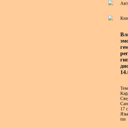
Авт
Кни
Вл
эм
ге
ре
ги
дис
14
Тем
Кар
Све
Сан
17 с
Язы
rus