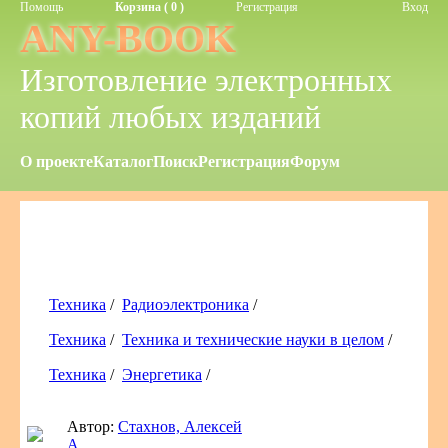
Помощь
Корзина ( 0 )
Регистрация
Вход
ANY-BOOK
Изготовление электронных
копий любых изданий
О проекте
Каталог
Поиск
Регистрация
Форум
Техника
/
Радиоэлектроника
/
Техника
/
Техника и технические науки в целом
/
Техника
/
Энергетика
/
Автор:
Стахнов, Алексей
А.