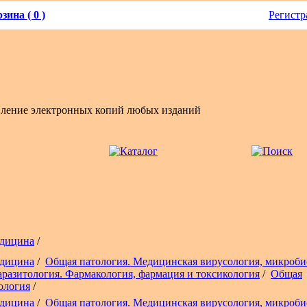
зина ( 0 )
Регистр
вление электронных копий любых изданий
дицина
/
дицина
/
Общая патология. Медицинская вирусология, микроби
аразитология. Фармакология, фармация и токсикология
/
Общая
ология
/
дицина
/
Общая патология. Медицинская вирусология, микроби