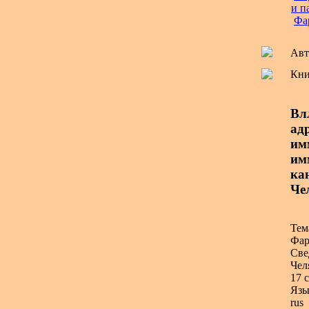
и п
Фа
Авт
Кни
Вл
ад
им
им
ка
Чел
Тем
Фар
Све
Чел
17 с
Язы
rus