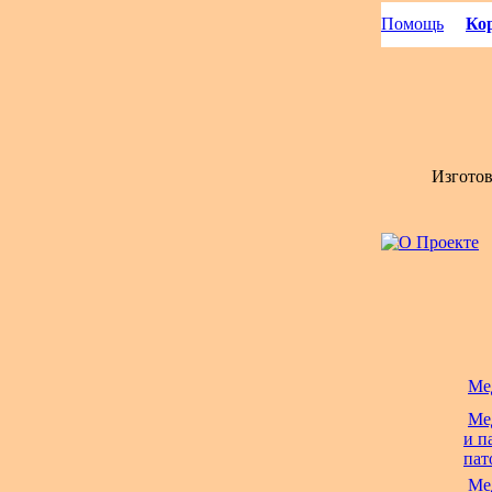
Помощь
Кор
Изгото
Ме
Ме
и п
пат
Ме