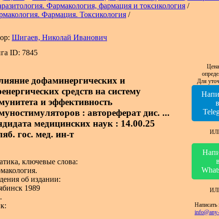
аразитология. Фармакология, фармация и токсикология
/
рмакология. Фармация. Токсикология
/
ор:
Шигаев, Николай Иванович
га ID: 7845
Цена
опреде
лияние дофаминергических и
Для уточ
ренергических средств на систему
Напи
мунитета и эффективность
муностимуляторов : автореферат дис. ...
Tele
ндидата медицинских наук : 14.00.25
ИЛ
яб. гос. мед. ин-т
Напи
атика, ключевые слова:
What
макология.
дения об издании:
ябинск 1989
ИЛ
.
Написать 
к:
info@any-