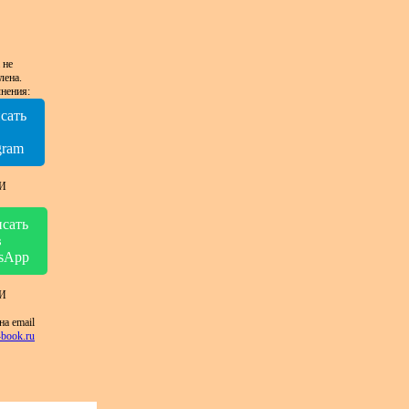
 не
лена.
нения:
сать
в
gram
И
сать
в
sApp
И
на email
book.ru