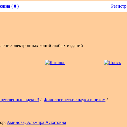
зина ( 0 )
Регистр
вление электронных копий любых изданий
щественные науки 3
/
Филологические науки в целом
/
ор:
Аминова, Альмира Асхатовна