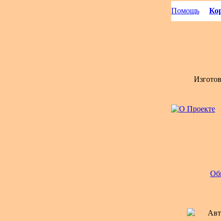
Помощь
Кор
Изгото
Об
Авт