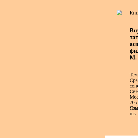
Кни
Вн
та
асп
фи
М.
Тем
Сра
соп
Све
Мос
70 с
Язы
rus