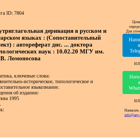
га ID: 7804
Цена
опреде
утриглагольная деривация в русском и
Для уточ
тарском языках : (Сопоставительный
Напи
ект) : автореферат дис. ... доктора
лологических наук : 10.02.20 МГУ им.
Tele
 В. Ломоносова
ИЛ
атика, ключевые слова:
Напи
внительно-историческое, типологическое и
оставительное языкознание.
What
дения об издании:
ква 1995
ИЛ
.
к:
Написать 
info@any-