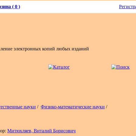
зина ( 0 )
Регистр
вление электронных копий любых изданий
тественные науки
/
Физико-математические науки
/
ор:
Митюхляев, Виталий Борисович