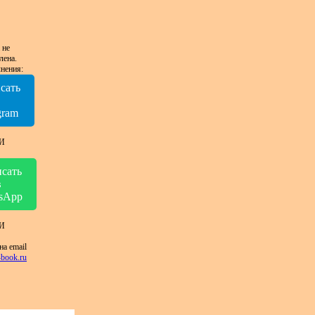
 не
лена.
нения:
сать
в
gram
И
сать
в
sApp
И
на email
book.ru