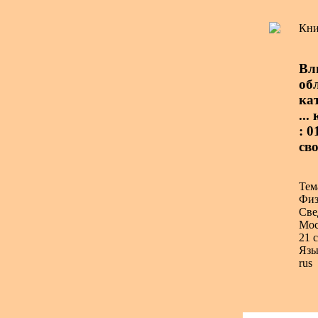
Кни
Вл
об
ка
..
: 0
св
Тем
Физ
Све
Мос
21 с
Язы
rus