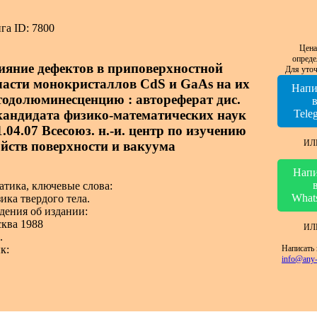
га ID: 7800
Цена
опреде
ияние дефектов в приповерхностной
Для уточ
ласти монокристаллов CdS и GaAs на их
Напи
тодолюминесценцию : автореферат дис.
. кандидата физико-математических наук
Tele
1.04.07 Всесоюз. н.-и. центр по изучению
ИЛ
ойств поверхности и вакуума
Напи
атика, ключевые слова:
What
ика твердого тела.
дения об издании:
ква 1988
ИЛ
.
Написать 
к:
info@any-