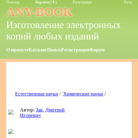
Помощь
Корзина ( 0 )
Регистрация
Вход
ANY-BOOK
Изготовление электронных
копий любых изданий
О проекте
Каталог
Поиск
Регистрация
Форум
Естественные науки
/
Химические науки
/
Автор:
Зак, Дмитрий
Игоревич