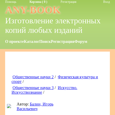
Помощь
Корзина ( 0 )
Регистрация
Вход
ANY-BOOK
Изготовление электронных
копий любых изданий
О проекте
Каталог
Поиск
Регистрация
Форум
Общественные науки 2
/
Физическая культура и
спорт
/
Общественные науки 3
/
Искусство.
Искусствознание
/
Автор:
Балин, Игорь
Васильевич