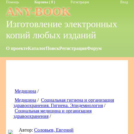
Помощь
Корзина ( 0 )
Регистрация
Вход
ANY-BOOK
Изготовление электронных
копий любых изданий
О проекте
Каталог
Поиск
Регистрация
Форум
Медицина
/
Медицина
/
Социальная гигиена и организация
здравоохранения. Гигиена. Эпидемиология
/
Социальная медицина и организация
здравоохранения
/
Автор:
Соловьев, Евгений