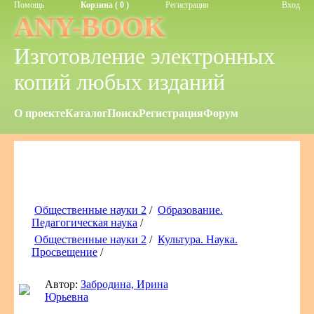
Помощь
Корзина ( 0 )
Регистрация
Вход
ANY-BOOK
Изготовление электронных
копий любых изданий
О проекте
Каталог
Поиск
Регистрация
Форум
Общественные науки 2
/
Образование.
Педагогическая наука
/
Общественные науки 2
/
Культура. Наука.
Просвещение
/
Автор:
Забродина, Ирина
Юрьевна