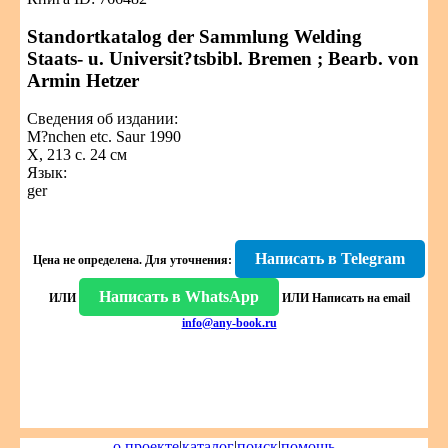
Standortkatalog der Sammlung Welding
Staats- u. Universit?tsbibl. Bremen ; Bearb. von
Armin Hetzer
Сведения об издании:
M?nchen etc. Saur 1990
X, 213 с. 24 см
Язык:
ger
Написать в Telegram
Цена не определена.
Для уточнения:
Написать в WhatsApp
ИЛИ
ИЛИ
Написать на email
info@any-book.ru
о проекте
|
каталог
|
поиск
|
помощь