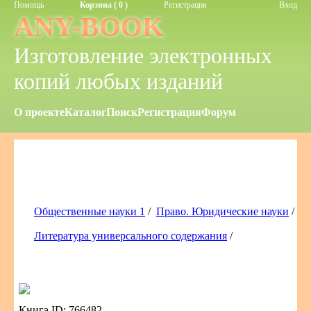
Помощь
Корзина ( 0 )
Регистрация
Вход
ANY-BOOK
Изготовление электронных
копий любых изданий
О проекте
Каталог
Поиск
Регистрация
Форум
Общественные науки 1
/
Право. Юридические науки
/
Литература универсального содержания
/
Книга ID: 766482