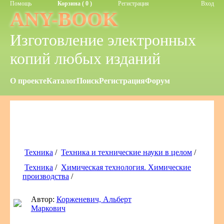
Помощь
Корзина ( 0 )
Регистрация
Вход
ANY-BOOK
Изготовление электронных
копий любых изданий
О проекте
Каталог
Поиск
Регистрация
Форум
Техника
/
Техника и технические науки в целом
/
Техника
/
Химическая технология. Химические
производства
/
Автор:
Корженевич, Альберт
Маркович