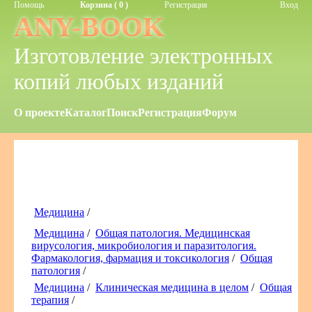
Помощь
Корзина ( 0 )
Регистрация
Вход
ANY-BOOK
Изготовление электронных
копий любых изданий
О проекте
Каталог
Поиск
Регистрация
Форум
Медицина
/
Медицина
/
Общая патология. Медицинская
вирусология, микробиология и паразитология.
Фармакология, фармация и токсикология
/
Общая
патология
/
Медицина
/
Клиническая медицина в целом
/
Общая
терапия
/