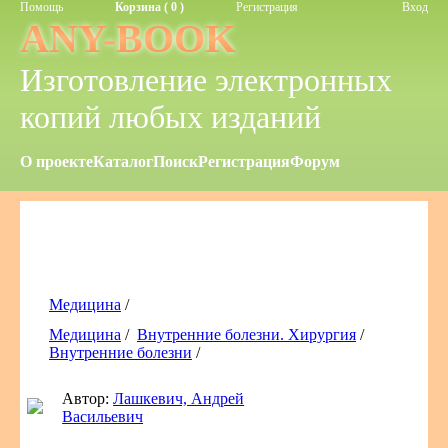
Помощь
Корзина ( 0 )
Регистрация
Вход
ANY-BOOK
Изготовление электронных
копий любых изданий
О проекте
Каталог
Поиск
Регистрация
Форум
Медицина
/
Медицина
/
Внутренние болезни. Хирургия
/
Внутренние болезни
/
Автор:
Лашкевич, Андрей
Васильевич