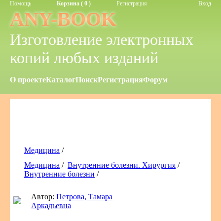
Помощь
Корзина ( 0 )
Регистрация
Вход
ANY-BOOK
Изготовление электронных
копий любых изданий
О проекте
Каталог
Поиск
Регистрация
Форум
Медицина
/
Медицина
/
Внутренние болезни. Хирургия
/
Внутренние болезни
/
Автор:
Петрова, Тамара
Аркадьевна