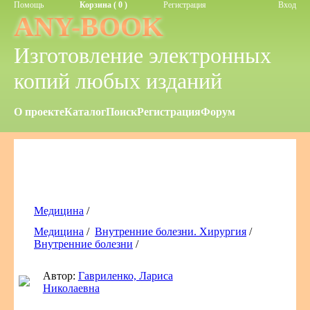
Помощь
Корзина ( 0 )
Регистрация
Вход
ANY-BOOK
Изготовление электронных
копий любых изданий
О проекте
Каталог
Поиск
Регистрация
Форум
Медицина
/
Медицина
/
Внутренние болезни. Хирургия
/
Внутренние болезни
/
Автор:
Гавриленко, Лариса
Николаевна