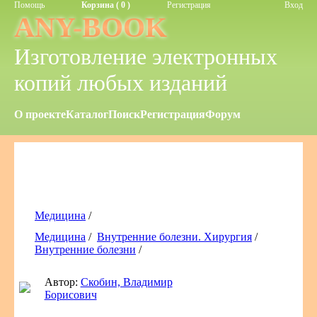
Помощь
Корзина ( 0 )
Регистрация
Вход
ANY-BOOK
Изготовление электронных
копий любых изданий
О проекте
Каталог
Поиск
Регистрация
Форум
Медицина
/
Медицина
/
Внутренние болезни. Хирургия
/
Внутренние болезни
/
Автор:
Скобин, Владимир
Борисович