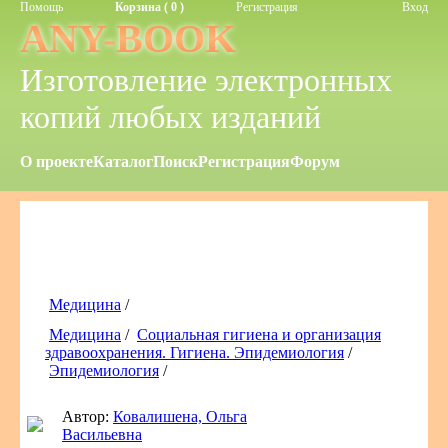
Помощь
Корзина ( 0 )
Регистрация
Вход
ANY-BOOK
Изготовление электронных
копий любых изданий
О проекте
Каталог
Поиск
Регистрация
Форум
Медицина
/
Медицина
/
Социальная гигиена и организация
здравоохранения. Гигиена. Эпидемиология
/
Эпидемиология
/
Автор:
Ковалишена, Ольга
Васильевна