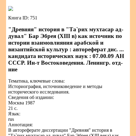
Книга ID: 751
"Древняя" история в "Та`рих мухтасар ад-
дувал" Бар Эбрея (XIII в) как источник по
истории взаимовлияния арабской и
византийской культур : автореферат дис. ...
кандидата исторических наук : 07.00.09 АН
СССР. Ин-т Востоковедения. Ленингр. отд-
ние
Тематика, ключевые слова:
Историография, источниковедение и методы
исторического исследования.
Сведения об издании:
Москва 1987
21 с.
Язык:
rus
Аннотация:
В автореферате диссертации "Древняя" история в
"Та`рих мухтасар ад-дувал" Бар Эбрея (XIII века) как