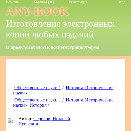
Помощь
Корзина ( 0 )
Регистрация
Вход
ANY-BOOK
Изготовление электронных
копий любых изданий
О проекте
Каталог
Поиск
Регистрация
Форум
Общественные науки 1
/
История. Исторические
науки
/
Общественные науки 1
/
История. Исторические
науки
/
История
/
Автор:
Сериков, Николай
Игоревич