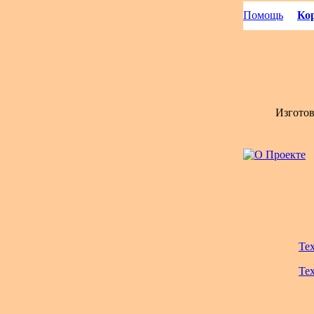
Помощь
Кор
Изгото
Те
Те