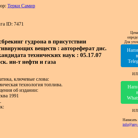
ор:
Терки Самир
га ID: 7471
Цена
опреде
сбрекинг гудрона в присутствии
Для уточ
тивирующих веществ : автореферат дис.
Напи
 кандидата технических наук : 05.17.07
ск. ин-т нефти и газа
Tele
ИЛ
атика, ключевые слова:
ическая технология топлива.
Напи
дения об издании:
ква 1991
What
.
к:
ИЛ
Написать 
info@any-