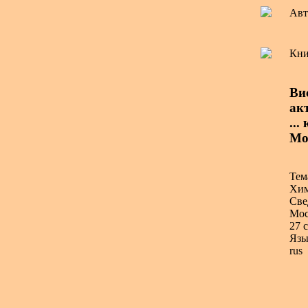
Авт
Кни
Ви
ак
...
Мо
Тем
Хим
Све
Мос
27 с
Язы
rus