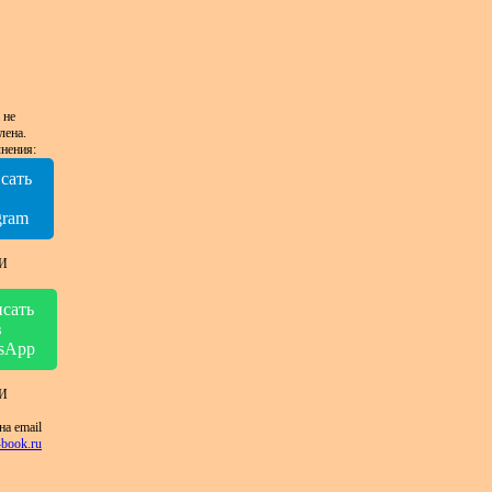
 не
лена.
нения:
сать
в
gram
И
сать
в
sApp
И
на email
book.ru