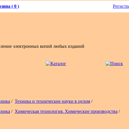
зина ( 0 )
Регистр
вление электронных копий любых изданий
хника
/
Техника и технические науки в целом
/
хника
/
Химическая технология. Химические производства
/