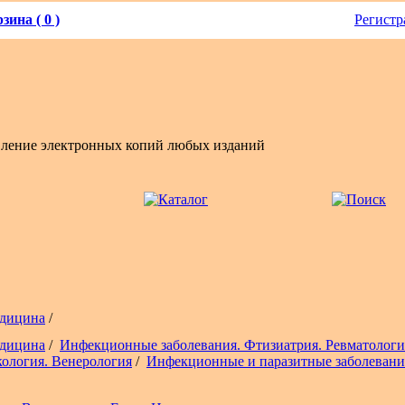
зина ( 0 )
Регистр
вление электронных копий любых изданий
дицина
/
дицина
/
Инфекционные заболевания. Фтизиатрия. Ревматологи
ология. Венерология
/
Инфекционные и паразитные заболевани