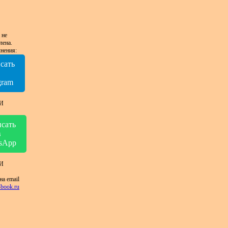
 не
лена.
нения:
сать
в
gram
И
сать
в
sApp
И
на email
book.ru