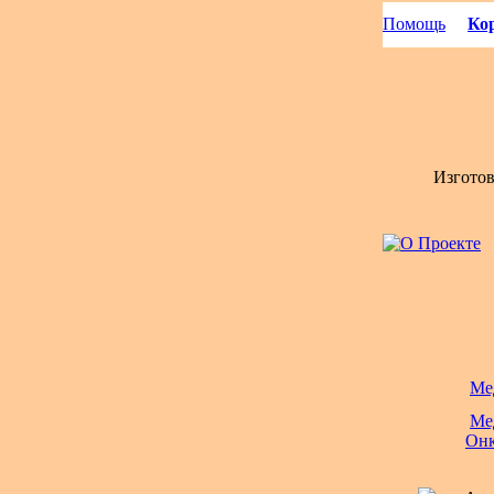
Помощь
Кор
Изгото
Ме
Ме
Онк