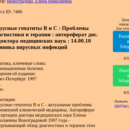
ор:
Виноградова, Елена Николаевна
га ID: 7466
Цена
опреде
русные гепатиты В и С : Проблемы
Для уточ
агностики и терапии : автореферат дис.
Напи
 доктора медицинских наук : 14.00.10
иника вирусных инфекций
Tele
ИЛ
атика, ключевые слова:
енкционные болезни.
Напи
дения об издании:
кт-Петербург 1997
What
.
к:
ИЛ
отация:
Написать 
усные гепатиты В и С - актуальные проблемы
info@any-
ременной клинической медицины. Автореферат
сертации доктора медицинских наук Елены
олаевны Виноградовой 1997 года -
ерпывающий обзор диагностики и терапии этих