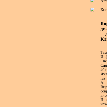
Авт
Кни
Ви
ди
...
Кл
Тем
Инф
Све
Сан
40 с
Язы
rus
Анн
Вир
сов
дис
Ник
исч