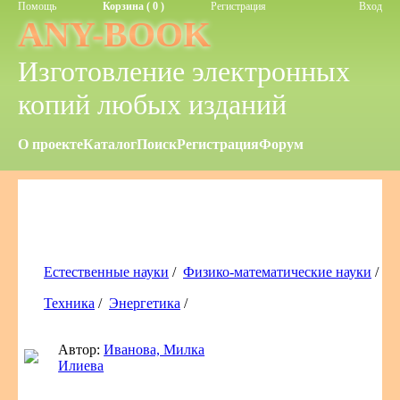
Помощь
Корзина ( 0 )
Регистрация
Вход
ANY-BOOK
Изготовление электронных
копий любых изданий
О проекте
Каталог
Поиск
Регистрация
Форум
Естественные науки
/
Физико-математические науки
/
Техника
/
Энергетика
/
Автор:
Иванова, Милка
Илиева