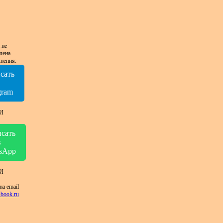
 не
лена.
нения:
сать
в
gram
И
сать
в
sApp
И
на email
book.ru