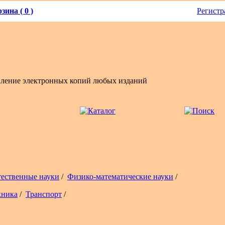
зина ( 0 )
Регистр
вление электронных копий любых изданий
тественные науки
/
Физико-математические науки
/
хника
/
Транспорт
/