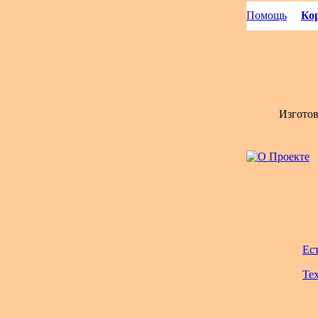
Помощь
Кор
Изгото
Ес
Те