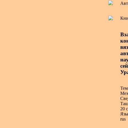
Авт
Кни
Вз
ко
вя
авт
на
се
Ур
Тем
Мех
Све
Таш
20 с
Язы
rus