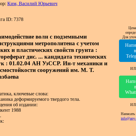
ор:
Ким, Василий Юрьевич
га ID: 7378
Цена
опреде
аимодействие волн с подземными
Для уточ
нструкциями метрополитена с учетом
Напи
зких и пластических свойств грунта :
ореферат дис. ... кандидата технических
Tele
ук : 01.02.04 АН УзССР. Ин-т механики и
ИЛ
йсмостойкости сооружений им. М. Т.
азбаева
Напи
What
атика, ключевые слова:
аника деформируемого твердого тела.
дения об издании:
ИЛ
кент 1988
Написать 
.
info@any-
к: