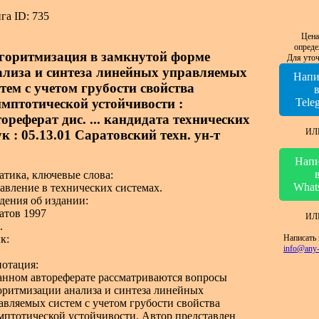
га ID: 735
Цена
опреде
горитмизация в замкнутой форме
Для уточ
ализа и синтеза линейных управляемых
Напи
стем с учетом грубости свойства
имптотической устойчивости :
Tele
ореферат дис. ... кандидата технических
ИЛ
к : 05.13.01 Саратовский техн. ун-т
Напи
атика, ключевые слова:
What
авление в технических системах.
дения об издании:
атов 1997
ИЛ
.
Написать 
к:
info@any-
отация:
анном автореферате рассматриваются вопросы
оритмизации анализа и синтеза линейных
авляемых систем с учетом грубости свойства
мптотической устойчивости. Автор представлен