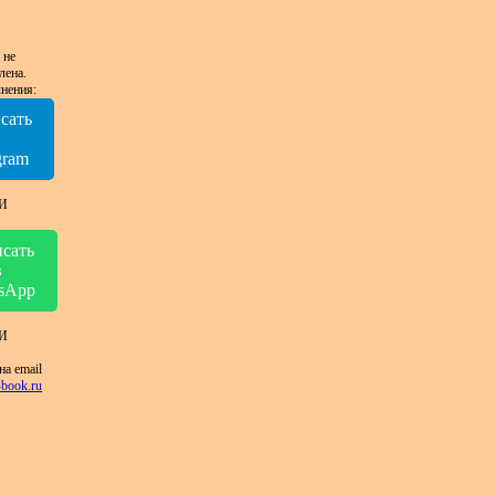
 не
лена.
нения:
сать
в
gram
И
сать
в
sApp
И
на email
book.ru