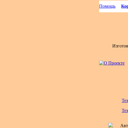
Помощь
Кор
Изгото
Те
Те
Авт