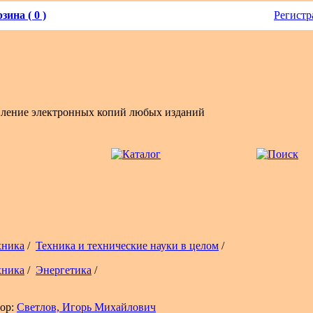
зина ( 0 )
Регистр
вление электронных копий любых изданий
хника
/
Техника и технические науки в целом
/
хника
/
Энергетика
/
ор:
Светлов, Игорь Михайлович