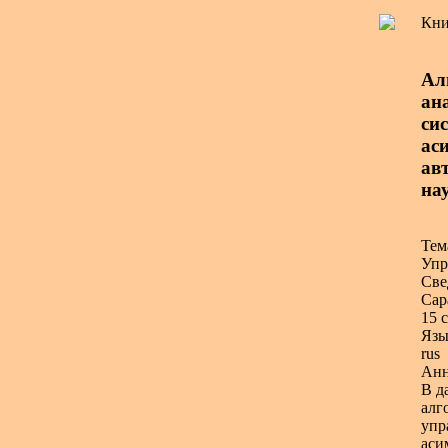
Кни
Ал
ан
си
ас
авт
нау
Тем
Упр
Све
Сар
15 с
Язы
rus
Анн
В д
алг
упр
аси