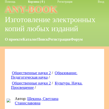
Помощь
Корзина ( 0 )
Регистрация
Вход
ANY-BOOK
Изготовление электронных
копий любых изданий
О проекте
Каталог
Поиск
Регистрация
Форум
Общественные науки 2
/
Образование.
Педагогическая наука
/
Общественные науки 2
/
Культура. Наука.
Просвещение
/
Автор:
Щекина, Светлана
Станиславовна