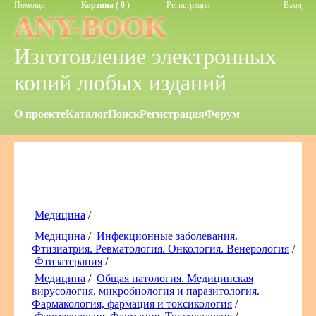
Помощь
Корзина ( 0 )
Регистрация
Вход
ANY-BOOK
Изготовление электронных
копий любых изданий
О проекте
Каталог
Поиск
Регистрация
Форум
Медицина
/
Медицина
/
Инфекционные заболевания.
Фтизиатрия. Ревматология. Онкология. Венерология
/
Фтизатерапия
/
Медицина
/
Общая патология. Медицинская
вирусология, микробиология и паразитология.
Фармакология, фармация и токсикология
/