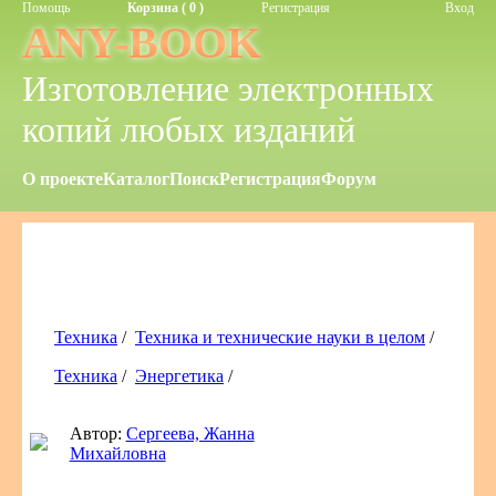
Помощь
Корзина ( 0 )
Регистрация
Вход
ANY-BOOK
Изготовление электронных
копий любых изданий
О проекте
Каталог
Поиск
Регистрация
Форум
Техника
/
Техника и технические науки в целом
/
Техника
/
Энергетика
/
Автор:
Сергеева, Жанна
Михайловна