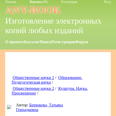
Помощь
Корзина ( 0 )
Регистрация
Вход
ANY-BOOK
Изготовление электронных
копий любых изданий
О проекте
Каталог
Поиск
Регистрация
Форум
Общественные науки 2
/
Образование.
Педагогическая наука
/
Общественные науки 2
/
Культура. Наука.
Просвещение
/
Автор:
Бирюкова, Татьяна
Геннадьевна