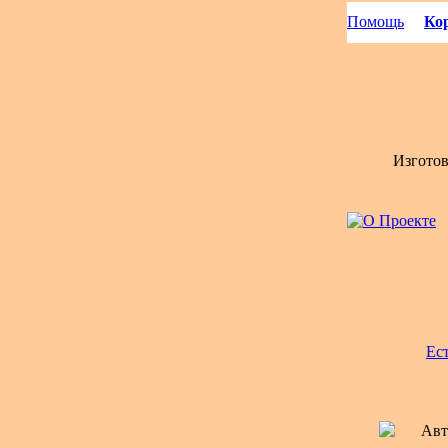
Помощь
Кор
Изгото
Ес
Авт