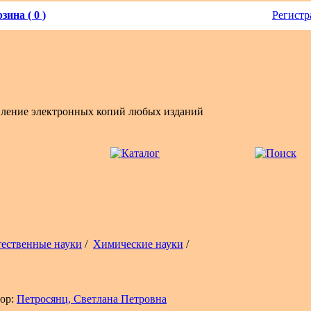
зина ( 0 )
Регистр
вление электронных копий любых изданий
тественные науки
/
Химические науки
/
ор:
Петросянц, Светлана Петровна