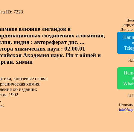
га ID: 7223
Цена
опреде
аимное влияние лигандов в
Для уточ
ординационных соединениях алюминия,
Напи
лия, индия : автореферат дис. ...
ктора химических наук : 02.00.01
Tele
ссийская Академия наук. Ин-т общей и
ИЛ
орган. химии
Напи
атика, ключевые слова:
What
рганическая химия.
дения об издании:
ква 1992
ИЛ
.
Написать 
к:
info@any-