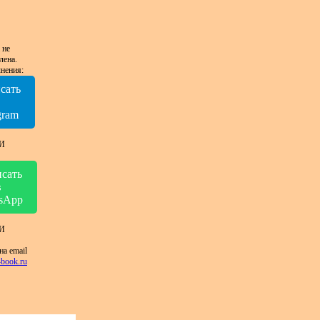
 не
лена.
нения:
сать
в
gram
И
сать
в
sApp
И
на email
book.ru