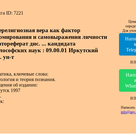
га ID: 7221
Цена
опреде
ерелигиозная вера как фактор
Для уточ
рмирования и самовыражения личности
Напи
втореферат дис. ... кандидата
лософских наук : 09.00.01 Иркутский
Tele
. ун-т
ИЛ
атика, ключевые слова:
Напи
ология и теория познания.
дения об издании:
What
утск 1997
.
ИЛ
к:
Написать 
info@any-