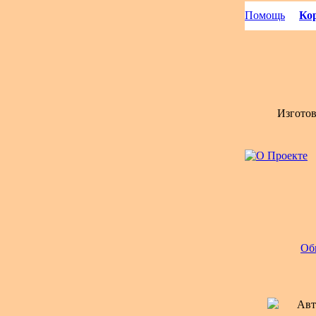
Помощь
Кор
Изгото
Об
Авт