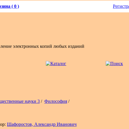
зина ( 0 )
Регистр
вление электронных копий любых изданий
щественные науки 3
/
Философия
/
ор:
Шафоростов, Александр Иванович