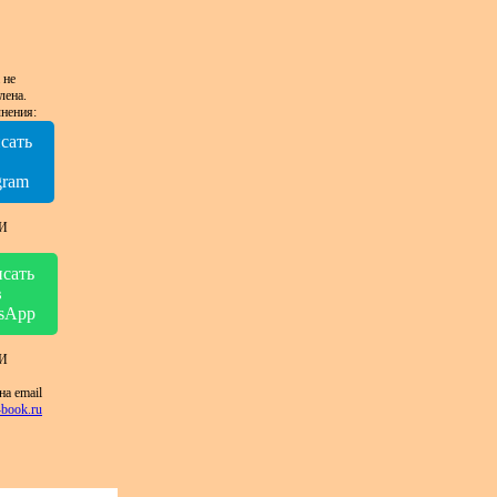
 не
лена.
нения:
сать
в
gram
И
сать
в
sApp
И
на email
book.ru