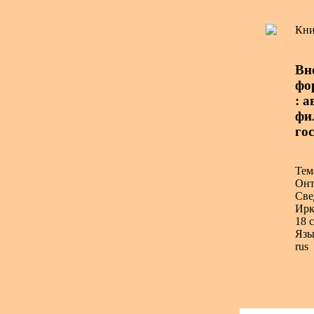
Кни
Вн
фо
: а
фи
гос
Тем
Онт
Све
Ирк
18 с
Язы
rus