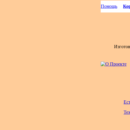
Помощь
Кор
Изгото
Ес
Те