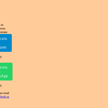
 не
лена.
нения:
сать
в
gram
И
сать
в
sApp
И
на email
book.ru