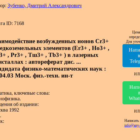
ор:
Зубенко, Дмитрий Александрович
га ID: 7168
Цена
опреде
аимодействие возбужденных ионов Cr3+
Для уточ
редкоземельных элементов (Er3+ , Ho3+ ,
Напи
+ , Pr3+ , Tш3+ , Tb3+ ) в лазерных
сталлах : автореферат дис. ...
Tele
ндидата физико-математических наук :
ИЛ
04.03 Моск. физ.-техн. ин-т
Напи
атика, ключевые слова:
What
иофизика.
дения об издании:
ква 1992
ИЛ
.
Написать 
к:
info@any-