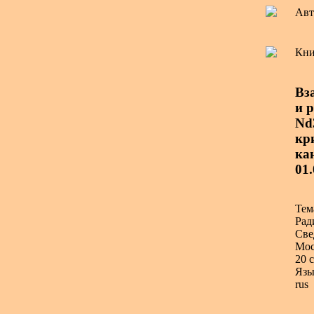
Авт
Кни
Вз
и 
Nd3
кри
ка
01.
Тем
Рад
Све
Мос
20 с
Язы
rus