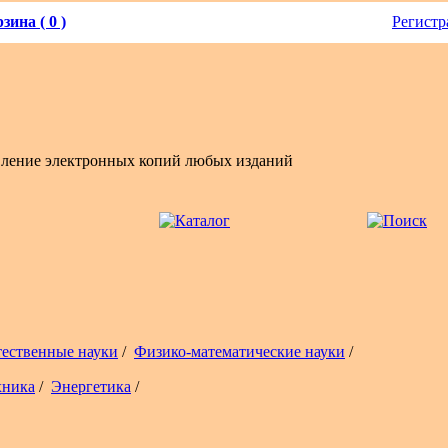
зина ( 0 )
Регистр
вление электронных копий любых изданий
тественные науки
/
Физико-математические науки
/
хника
/
Энергетика
/