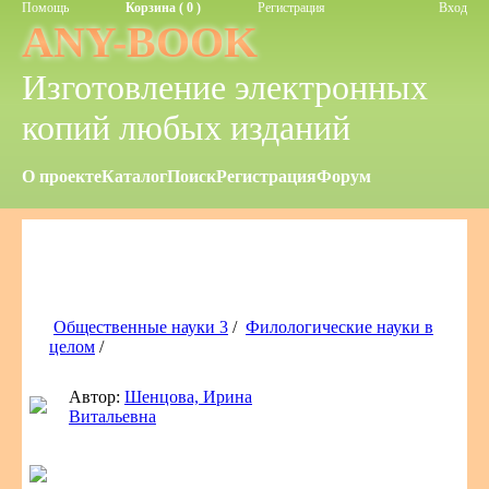
Помощь
Корзина ( 0 )
Регистрация
Вход
ANY-BOOK
Изготовление электронных
копий любых изданий
О проекте
Каталог
Поиск
Регистрация
Форум
Общественные науки 3
/
Филологические науки в
целом
/
Автор:
Шенцова, Ирина
Витальевна