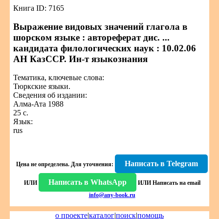
Книга ID: 7165
Выражение видовых значений глагола в
шорском языке : автореферат дис. ...
кандидата филологических наук : 10.02.06
АН КазССР. Ин-т языкознания
Тематика, ключевые слова:
Тюркские языки.
Сведения об издании:
Алма-Ата 1988
25 с.
Язык:
rus
Написать в Telegram
Цена не определена.
Для уточнения:
Написать в WhatsApp
ИЛИ
ИЛИ
Написать на email
info@any-book.ru
о проекте
|
каталог
|
поиск
|
помощь