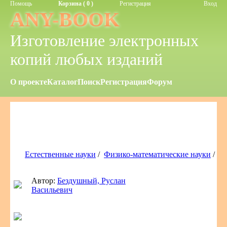
Помощь
Корзина ( 0 )
Регистрация
Вход
ANY-BOOK
Изготовление электронных
копий любых изданий
О проекте
Каталог
Поиск
Регистрация
Форум
Естественные науки
/
Физико-математические науки
/
Автор:
Бездушный, Руслан
Васильевич