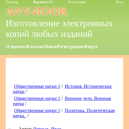
Помощь
Корзина ( 0 )
Регистрация
Вход
ANY-BOOK
Изготовление электронных
копий любых изданий
О проекте
Каталог
Поиск
Регистрация
Форум
Общественные науки 1
/
История. Исторические
науки
/
Общественные науки 1
/
Военное дело. Военная
наука
/
Общественные науки 1
/
Политика. Политическая
наука.
/
Автор:
Черных, Иван