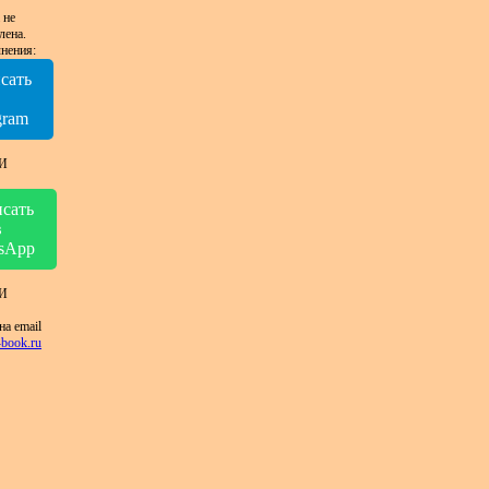
 не
лена.
нения:
сать
в
gram
И
сать
в
sApp
И
на email
book.ru