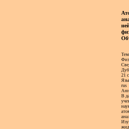
Ат
ан
ней
фи
Об
Тем
Физ
Све
Дуб
21 с
Язы
rus
Анн
В д
уче
нау
ато
ана
Изу
жид