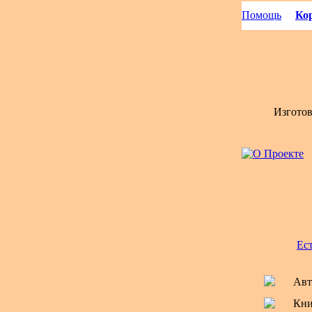
Помощь
Кор
Изгото
Ес
Авт
Кни