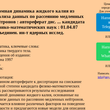
Цена
опреде
омная динамика жидкого калия из
Для уточ
ализа данных по рассеянию медленных
Напи
тронов : автореферат дис. ... кандидата
зико-математических наук : 01.04.07
Tele
ъединен. ин-т ядерных исслед.
ИЛ
атика, ключевые слова:
Напи
ика твердого тела.
дения об издании:
What
на 1997
.
ИЛ
к:
Написать 
отация:
info@any-
анном автореферате к диссертации на соискание
ной степени кандидата физико-математических
к рассматриваются результаты исследования
мной динамики жидкого калия, основанные на
лизе данных по рассеянию медленных нейтронов.
чается влияние различных факторов на поведение
кости и предлагаются новые модели для описания