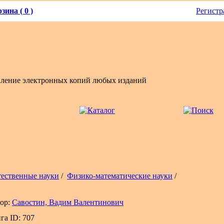
зина ( 0 )
Регистр
вление электронных копий любых изданий
тественные науки
/
Физико-математические науки
/
ор:
Савостин, Вадим Валентинович
га ID: 707