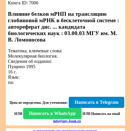
Книга ID: 7006
Влияние белков мРНП на трансляцию
глобиновой мРНК в бесклеточной системе :
автореферат дис. ... кандидата
биологических наук : 03.00.03 МГУ им. М.
В. Ломоносова
Тематика, ключевые слова:
Молекулярная биология.
Сведения об издании:
Пущино 1995
16 с.
Язык:
rus
Написать в Telegram
Цена не определена.
Для уточнения:
Написать в WhatsApp
ИЛИ
ИЛИ
Написать на email
info@any-book.ru
о проекте
|
каталог
|
поиск
|
помощь