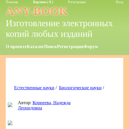
Помощь
Корзина ( 0 )
Регистрация
Вход
ANY-BOOK
Изготовление электронных
копий любых изданий
О проекте
Каталог
Поиск
Регистрация
Форум
Естественные науки
/
Биологические науки
/
Автор:
Корнеева, Надежда
Леонидовна