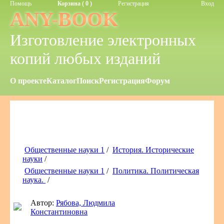
Помощь
Корзина ( 0 )
Регистрация
Вход
ANY-BOOK
Изготовление электронных
копий любых изданий
О проекте
Каталог
Поиск
Регистрация
Форум
Общественные науки 1
/
История. Исторические
науки
/
Общественные науки 1
/
Политика. Политическая
наука.
/
Автор:
Рябова, Людмила
Константиновна