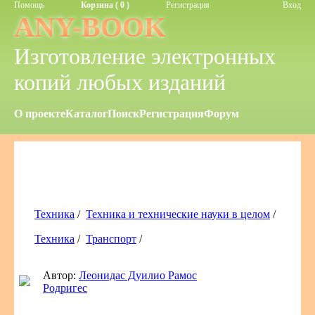
Помощь
Корзина ( 0 )
Регистрация
Вход
ANY-BOOK
Изготовление электронных
копий любых изданий
О проекте
Каталог
Поиск
Регистрация
Форум
Техника
/
Техника и технические науки в целом
/
Техника
/
Транспорт
/
Автор:
Леонидас Дуилио Рамос
Родригес