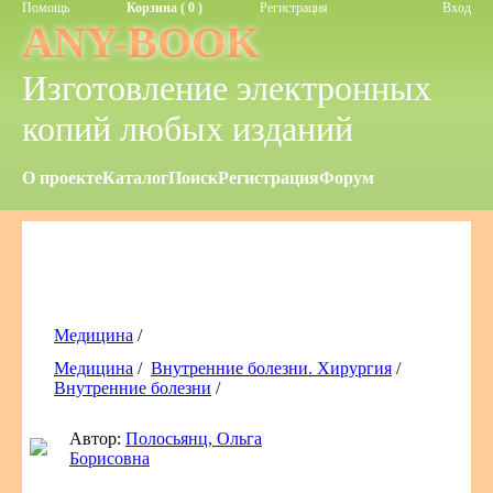
Помощь
Корзина ( 0 )
Регистрация
Вход
ANY-BOOK
Изготовление электронных
копий любых изданий
О проекте
Каталог
Поиск
Регистрация
Форум
Медицина
/
Медицина
/
Внутренние болезни. Хирургия
/
Внутренние болезни
/
Автор:
Полосьянц, Ольга
Борисовна