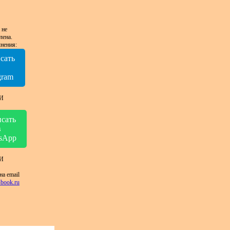
 не
лена.
нения:
сать
в
gram
И
сать
в
sApp
И
на email
book.ru