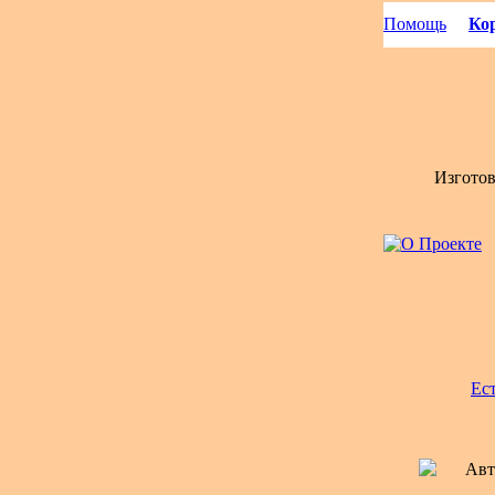
Помощь
Кор
Изгото
Ес
Авт