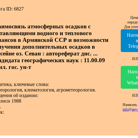
га ID: 6827
Цена
опреде
аимосвязь атмосферных осадков с
Для уточ
ставляющими водного и теплового
Напи
лансов в Армянской ССР и возможности
лучения дополнительных осадков в
Tele
сейне оз. Севан : автореферат дис. ...
ИЛ
ндидата географических наук : 11.00.09
л. гос. ун-т
Напи
What
атика, ключевые слова:
еорология, климатология, агрометеорология.
дения об издании:
ИЛ
лиси 1988
Написать 
.
info@any-
к: