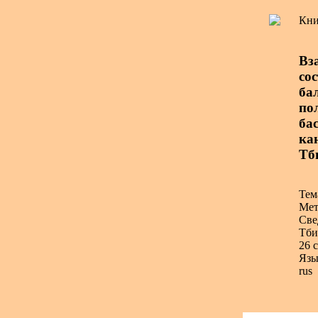
Кни
Вз
со
ба
по
бас
ка
Тби
Тем
Мет
Све
Тби
26 с
Язы
rus