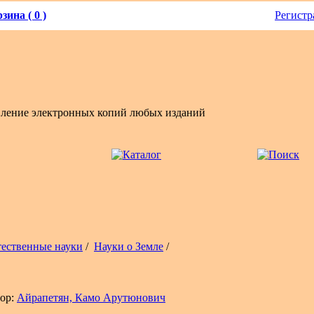
зина ( 0 )
Регистр
вление электронных копий любых изданий
тественные науки
/
Науки о Земле
/
ор:
Айрапетян, Камо Арутюнович